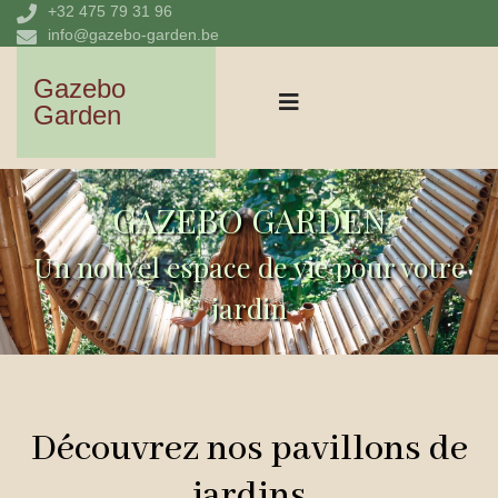
+32 475 79 31 96
info@gazebo-garden.be
Gazebo
Garden
GAZEBO GARDEN
Un nouvel espace de vie pour votre
jardin
Découvrez nos pavillons de
jardins