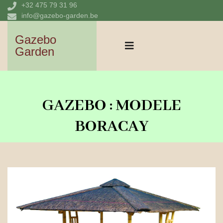
+32 475 79 31 96
info@gazebo-garden.be
Gazebo
Garden
GAZEBO : MODELE
BORACAY