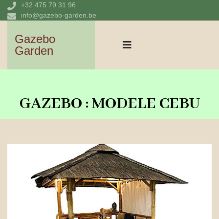
+32 475 79 31 96
info@gazebo-garden.be
Gazebo
Garden
GAZEBO : MODELE CEBU